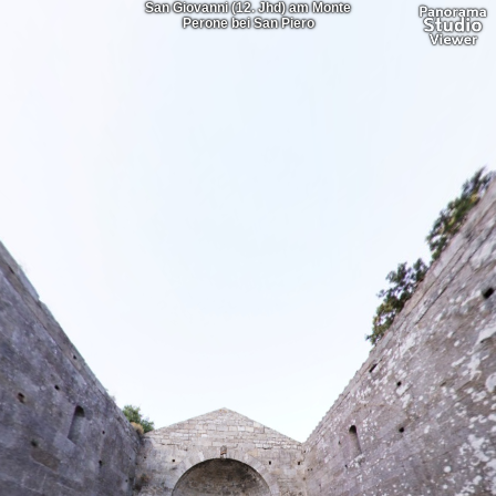
San Giovanni (12. Jhd) am Monte
Perone bei San Piero